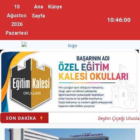
10
Ana
Künye
Ağustos
Sayfa
10:46:01
2026
Pazartesi
SON DAKİKA
Zeytin Çiçeği Uluslarar