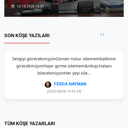
12.10.2025 16:57
SON KÖŞE YAZILARI
Sevgiyi görecekmişsinGörsen nolur istememKalbime
girecekmişsinHayır girme istemem&nbsp;Hatanı
bilecekmişsinHer şeyi sile...
-
FERDA NAYMAN
(2026-08-08 14:30:24)
TÜM KÖŞE YAZARLARI