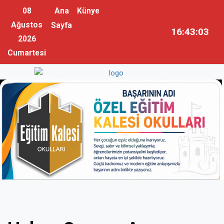
08
Ana
Künye
Ağustos
Sayfa
16:43:04
2026
Cumartesi