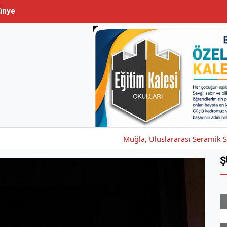
ünye
Muğla, Uluslararası Seramik Sempozyumu’
Ş