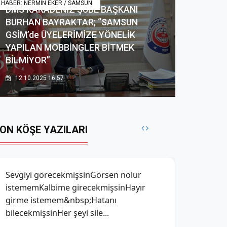
HABER: NERMİN EKER / SAMSUN
DMS KARADENİZ ŞUBE BAŞKANI
BURHAN BAYRAKTAR; “SAMSUN
GSİM’de ÜYELERİMİZE YÖNELİK
YAPILAN MOBBİNGLER BİTMEK
BİLMİYOR”
12.10.2025 16:57
ON KÖŞE YAZILARI
Ruhumu açıkta
bıraktı&nbsp;&nbsp;tenim&nbsp;Birazcık
huzura ihtiyacım varBu kadar üstüme
gelmeyin benim&nbsp;Birazcık hu...