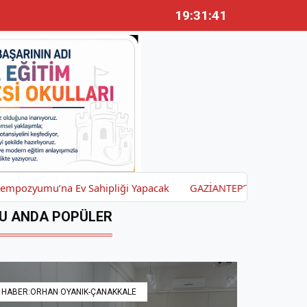
19:31:42
na Ev Sahipliği Yapacak
GAZİANTEP’TE DÜDÜKLÜ TENCERE PA
U ANDA POPÜLER
HABER:ORHAN OYANIK-ÇANAKKALE