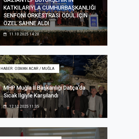
KATKILARIYLA CUMHURBAŞKANLIĞI
SENFONİ ORKESTRASI ÖDÜL İÇİN
ÖZEL SAHNE ALDI
11.10.2025 14:20
HABER: OSMAN ACAR / MUĞLA
MHP Muğla İl Başkanlığı Datça’da
Sıcak Ilgiyle Karşılandı
12.10.2025 11:35