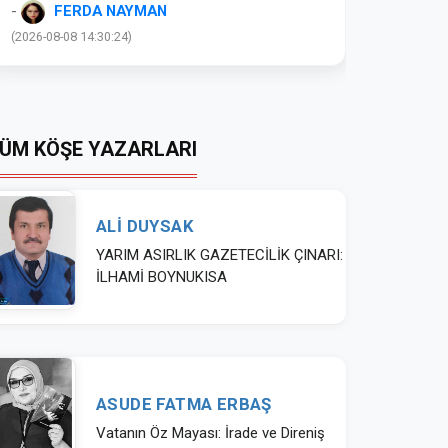
-
FERDA NAYMAN
(2026-08-06 17:12:43)
ÜM KÖŞE YAZARLARI
ALİ DUYSAK
YARIM ASIRLIK GAZETECİLİK ÇINARI:
İLHAMİ BOYNUKISA
ASUDE FATMA ERBAŞ
Vatanın Öz Mayası: İrade ve Direniş