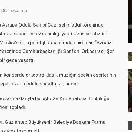
1891 okunma
a Avrupa Ödülü Sahibi Gazi şehir, ödül töreninde
maz konserine ev sahipliği yaptı.Uzun ve titiz bir
lisi’nin en prestijli ödüllerinden biri olan “Avrupa
l töreninde Cumhurbaşkanlığı Senfoni Orkestrası, Şef
ir gece yaşattı.
n konserde orkestra klasik müziğin seçkin eserlerinin
repertuvarla ödülü sanatla taçlandırdı.
öresel sazlarıyla buluşturan Arp Anatolia Topluluğu
ğeni topladı.
da, Gaziantep Büyükşehir Belediye Başkanı Fatma
a çiçek takdim etti.