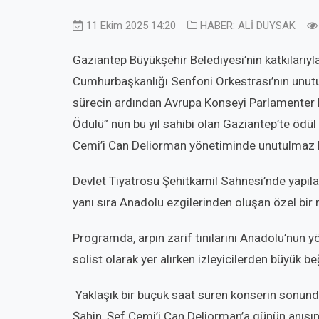
11 Ekim 2025 14:20
HABER: ALİ DUYSAK
Gaziantep Büyükşehir Belediyesi’nin katkılarıyl
Cumhurbaşkanlığı Senfoni Orkestrası’nın unutul
sürecin ardından Avrupa Konseyi Parlamenter Mec
Ödülü” nün bu yıl sahibi olan Gaziantep’te ödü
Cemi’i Can Deliorman yönetiminde unutulmaz b
Devlet Tiyatrosu Şehitkamil Sahnesi’nde yapıla
yanı sıra Anadolu ezgilerinden oluşan özel bir 
Programda, arpın zarif tınılarını Anadolu’nun y
solist olarak yer alırken izleyicilerden büyük be
Yaklaşık bir buçuk saat süren konserin sonun
Şahin, Şef Cemi’i Can Deliorman’a günün anısın