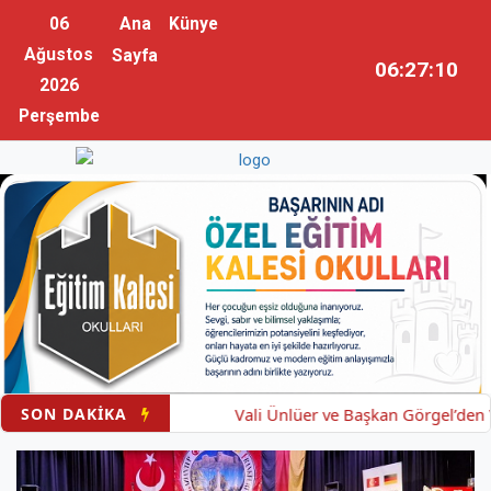
06
Ana
Künye
Ağustos
Sayfa
06:27:11
2026
Perşembe
SON DAKİKA
Vali Ünlüer ve Başkan Görgel’den Vak