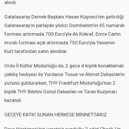
alındı.
Galatasaray Dernek Başkanı Hasan Küşneci’nin getirdiği
Galatasaray’ın parlayan yıldızı Osımhenim’in 45 numaralı
forması artırmada 700 Euro’yla Ali Kökraf, Emre Can’ın
imzalı forması açık artırmada 750 Euro’yla Yasemin
Kurt tarafından satın alındılar.
Ordu İl Kültür Müdürlüğü de, 2 gece 4 kişilik konaklamalı
çekiliş hediyesi ile Yurdanur Tosun ve Ahmet Deliaslan’ın
yüzünü güldürürken, THY Frankfurt Müdürlüğü’nün 2
kişilik THY Biletini Gönül Deliaslan ve Turan Kuzpınarı
kazandı.
GECEYE KATKI SUNAN HERKESE MİNNETTARIZ
Deva Hastanesi’nin ücretsiz sunduğu 2 adet Check-Up