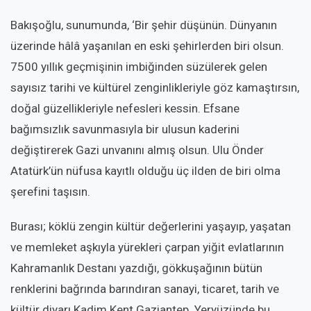
Bakışoğlu, sunumunda, ‘Bir şehir düşünün. Dünyanın
üzerinde hâlâ yaşanılan en eski şehirlerden biri olsun.
7500 yıllık geçmişinin imbiğinden süzülerek gelen
sayısız tarihi ve kültürel zenginlikleriyle göz kamaştırsın,
doğal güzellikleriyle nefesleri kessin. Efsane
bağımsızlık savunmasıyla bir ulusun kaderini
değiştirerek Gazi unvanını almış olsun. Ulu Önder
Atatürk’ün nüfusa kayıtlı olduğu üç ilden de biri olma
şerefini taşısın.
Burası; köklü zengin kültür değerlerini yaşayıp, yaşatan
ve memleket aşkıyla yürekleri çarpan yiğit evlatlarının
Kahramanlık Destanı yazdığı, gökkuşağının bütün
renklerini bağrında barındıran sanayi, ticaret, tarih ve
kültür diyarı Kadim Kent Gaziantep. Yeryüzünde bu