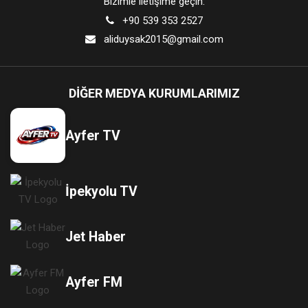
Bizimle iletişime geçin:
+90 539 353 2527
aliduysak2015@gmail.com
DIĞER MEDYA KURUMLARIMIZ
Ayfer TV
İpekyolu TV
Jet Haber
Ayfer FM