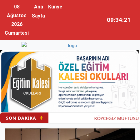
08
Ana
Künye
Ağustos
Sayfa
09:34:22
2026
Cumartesi
SON DAKİKA
KÖYCEĞİZ MÜFTÜSÜ SÖZ