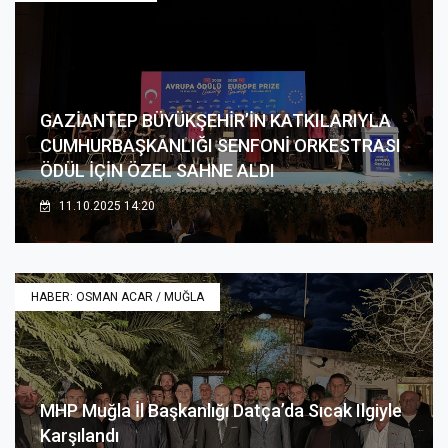
GAZİANTEP BÜYÜKŞEHİR’İN KATKILARIYLA
CUMHURBAŞKANLIĞI SENFONİ ORKESTRASI
ÖDÜL İÇİN ÖZEL SAHNE ALDI
11.10.2025 14:20
HABER: OSMAN ACAR / MUĞLA
MHP Muğla İl Başkanlığı Datça’da Sıcak Ilgiyle
Karşılandı